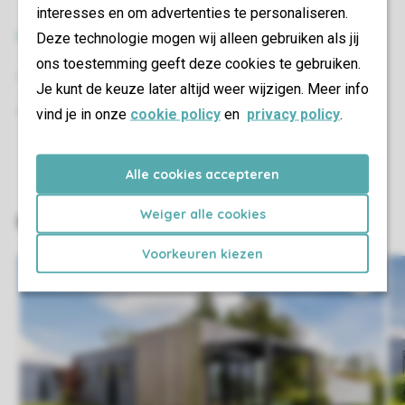
interesses en om advertenties te personaliseren.
Verhuur
Deze technologie mogen wij alleen gebruiken als jij
ons toestemming geeft deze cookies te gebruiken.
Elektrische-fietsverhuur
Je kunt de keuze later altijd weer wijzigen. Meer info
Fietsverhuur
vind je in onze
cookie policy
en
privacy policy
.
Alle cookies accepteren
Weiger alle cookies
Voorkeuren kiezen