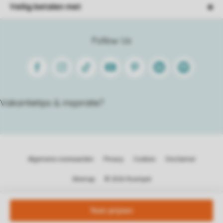
Veilig betalen met
Follow Us
Facebook
Instagram
Tiktok
Youtube
Pinterest
Linkedin
Spotify
Vakantietips & inspiratie?
Algemene voorwaarden
Privacy
Cookies
Disclaimer
Sitemap
© 2026 Roompot
Toon prijzen