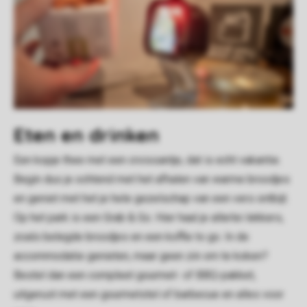
Eten en drinken
Een kopje thee met een croissantje, dat is echt vakantie.
Begin dus je ochtend met het afhalen van warme broodjes
en geniet met het je hele gezelschap van een vers ontbijt.
Op het park is een Grab & Go. Hier haal je allerlei lekkers,
zoals belegde broodjes en een koffie to go. In de
accommodatie genieten, maar geen zin om te koken?
Bestel dan een compleet gourmet- of BBQ-pakket,
uitgerust met een gourmetstel of barbecue en alles voor