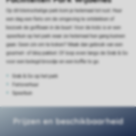
Op dit kleinschalige park kom je helemaal tot rust. Huur
een dag een fiets om de omgeving te ontdekken of
bezoek de golfbaan in de buurt. Voor de kids is er een
speeltuin op het park waar ze helemaal hun gang kunnen
gaan. Geen zin om te koken? Maak dan gebruik van een
gourmet- of bbq-pakket. Of loop even langs de Grab & Go
voor een belegd broodje en een koffie to go.
Grab & Go op het park
Fietsverhuur
Speeltuin
Prijzen en beschikbaarheid