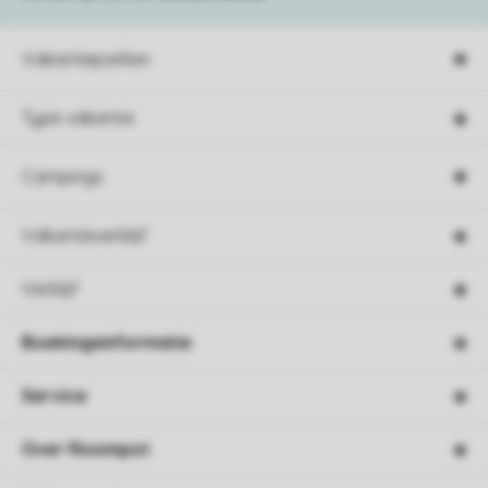
Vakantieparken
Type vakantie
Campings
Vakantieverblijf
Verblijf
Boekingsinformatie
Service
Over Roompot