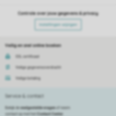
Controle over jouw gegevens & privacy
Instellingen wijzigen
Veilig en snel online boeken
SSL certificaat
Veilige gegevensoverdracht
Veilige betaling
Service & contact
Bekijk de
veelgestelde vragen
of neem
contact op met het
Contact Center
.