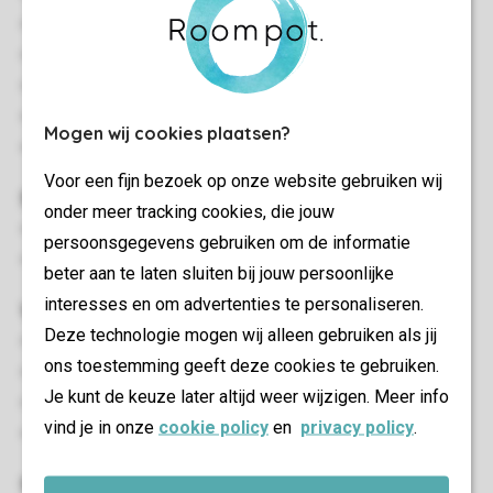
Gelijkvloers
Airconditioning
Geschikt voor 2 personen
Rookvrij
Mogen wij cookies plaatsen?
Huisdiervrij
Voor een fijn bezoek op onze website gebruiken wij
Slaapkamer(s)
onder meer tracking cookies, die jouw
Slaapkamer met twee 1-persoons boxsprings
persoonsgegevens gebruiken om de informatie
Bedden voorzien van dekbedden en hoofdkussens
beter aan te laten sluiten bij jouw persoonlijke
interesses en om advertenties te personaliseren.
Woon-/eetkamer
Deze technologie mogen wij alleen gebruiken als jij
Zithoek
ons toestemming geeft deze cookies te gebruiken.
Eethoek
Je kunt de keuze later altijd weer wijzigen. Meer info
Vloerverwarming
vind je in onze
cookie policy
en
privacy policy
.
Smart-tv
Sanitair