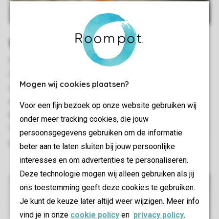
Kids
Kinderen beleven eindeloos speelplezier op Callantsoog.
Lekker spelen met een bal, verstoppertje doen of racen
Mogen wij cookies plaatsen?
op de fiets. Daarnaast vind je de leukste speeltuin net
naast het park, namelijk het strand. Hier kunnen ze zich
Voor een fijn bezoek op onze website gebruiken wij
helemaal uitleven met scheppen, emmertjes en de zee.
onder meer tracking cookies, die jouw
Verder vind je op het park een speeltuin en zijn er het hele
persoonsgegevens gebruiken om de informatie
jaar door allerlei do-it-yourselfactiviteiten te doen.
beter aan te laten sluiten bij jouw persoonlijke
interesses en om advertenties te personaliseren.
Deze technologie mogen wij alleen gebruiken als jij
ons toestemming geeft deze cookies te gebruiken.
Je kunt de keuze later altijd weer wijzigen. Meer info
vind je in onze
cookie policy
en
privacy policy
.