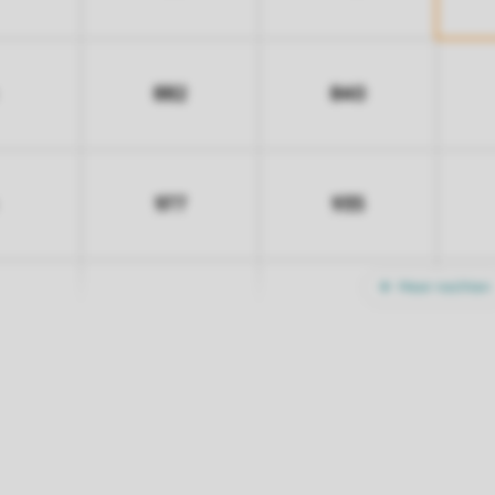
882
840
977
935
Meer nachten