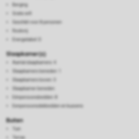
Berging
Gratis wifi
Geschikt voor 8 personen
Rookvrij
Energielabel: D
Slaapkamer(s)
Aantal slaapkamers: 4
Slaapkamers beneden: 1
Slaapkamers boven: 3
Slaapkamer beneden
Eénpersoonsbedden: 8
Eenpersoonsdekbedden en kussens
Buiten
Tuin
Terras