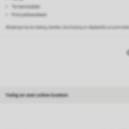
Terrasmeubilair
Privé parkeerplaats
Afwijkingen bij de indeling, beelden, beschrijving en afgebeelde accommodati
Veilig en snel online boeken