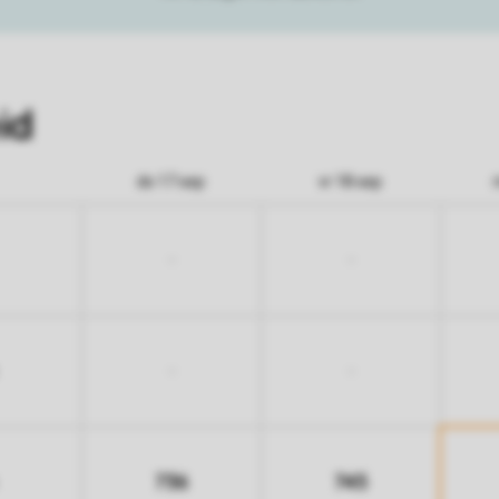
id
do 17 sep
vr 18 sep
-
-
-
-
736
745