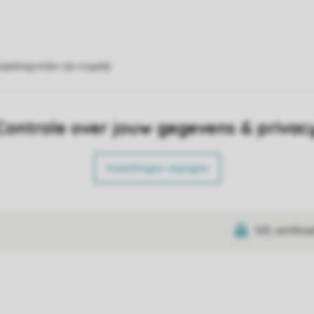
eplattegronden zijn mogelijk.
Controle over jouw gegevens & privac
Instellingen wijzigen
SSL certifica