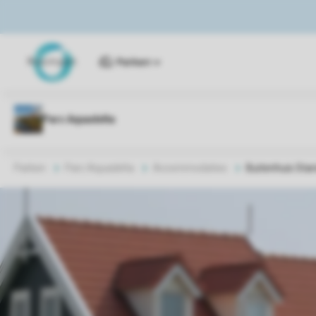
Parken
Parken
Parc Aquadelta
Accommodaties
Buitenhuis Sta