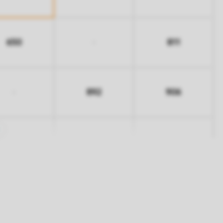
650
811
-
892
906
-