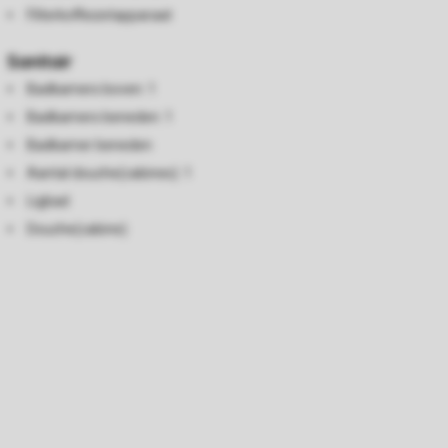
Filterkoffiezetapparaat
Sanitair
Badkamers boven: 1
Badkamers beneden: 1
Badkamer beneden
Aantal douche(cabines): 1
Ligbad
Douche(cabine)