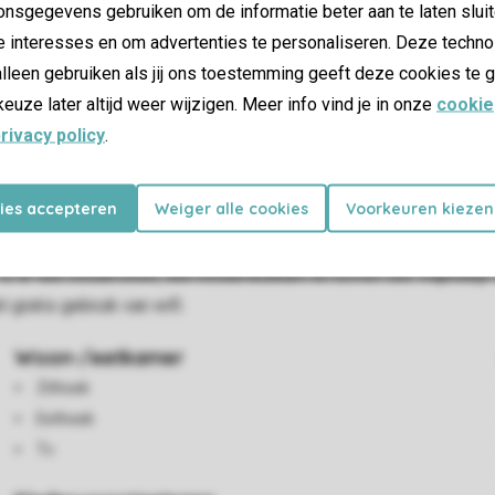
nsgegevens gebruiken om de informatie beter aan te laten sluit
e interesses en om advertenties te personaliseren. Deze techno
lleen gebruiken als jij ons toestemming geeft deze cookies te g
keuze later altijd weer wijzigen. Meer info vind je in onze
cookie
rivacy policy
.
kies accepteren
Weiger alle cookies
Voorkeuren kiezen
 vind je de woonkamer met televisie en de keuken met onder ande
dden en de badkamer beschikt over een douche. Boven vind je 
 is er een kinderstoel, een kinderledikant en boven een traphekje
 gratis gebruik van wifi.
Woon-/eetkamer
Zithoek
Eethoek
Tv