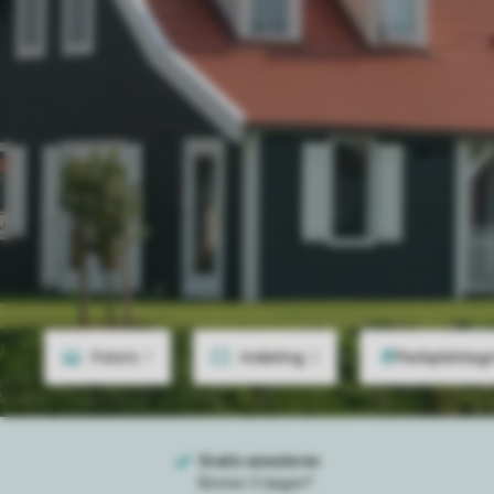
Foto's
7
Indeling
2