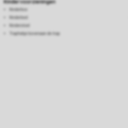
Kindervoorzieningen
Kinderbox
Kinderbed
Kinderstoel
Traphekje bovenaan de trap