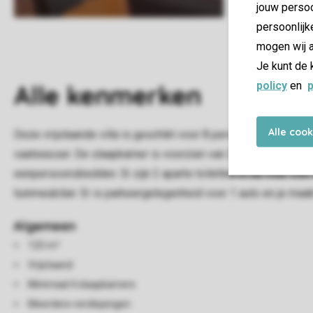
jouw persoo
persoonlijk
mogen wij a
Je kunt de 
policy
en
p
Alle
kenmerken
Alle coo
Deze vrijstaande villa is geschikt voor 8 personen. Beneden
vaatwasser. De slaapkamer is voorzien van 2 eenpersoonsbe
eenpersoonsbedden. Er zijn 2 aparte toiletten in de villa. Ook
tuinmeubilair. Er is parkeergelegenheid voor 1 auto en je maakt
Algemeen
125 m²
Vrijstaand
Minimaal 4 slaapkamers
Meerdere verdiepingen