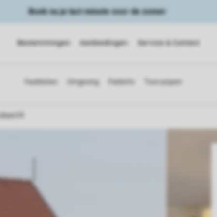
Boek nu je last minute voor de zomer
Bestemmingen
Aanbiedingen
Service & Contact
ndaard 8