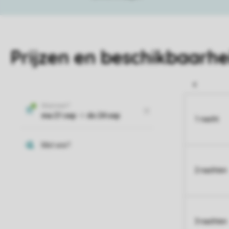
Prijzen en beschikbaarhe
1 nacht
2 nachten
3 nachten