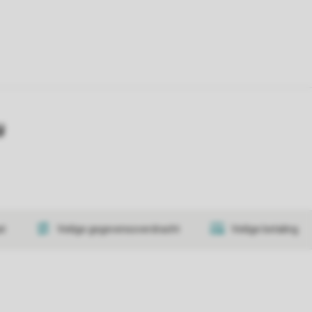
y
at
Veilige gegevensoverdracht
Veilige betaling