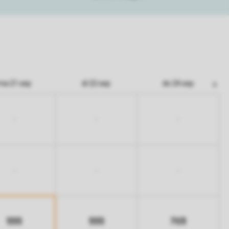
ma 21 sep
di 22 sep
do 24 sep
-
-
-
-
-
-
555
555
703