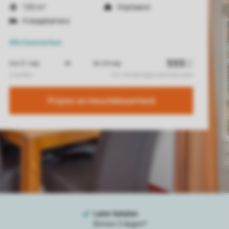
125 m²
Vrijstaand
4 slaapkamers
Alle
kenmerken
Prijzen en beschikbaarheid