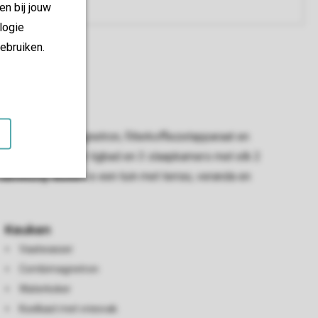
en bij jouw
logie
ebruiken.
re een combimagnetron, filterkoffiezetapparaat en
een badkamer met ligbad en 3 slaapkamers met elk 2
 aanwezig. Buiten is een tuin met terras, veranda en
Keuken
Vaatwasser
Combimagnetron
Waterkoker
Koelkast met vriesvak