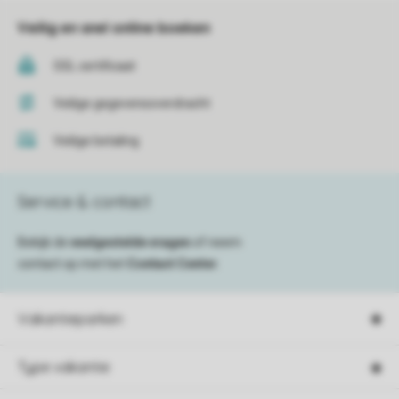
Veilig en snel online boeken
SSL certificaat
Veilige gegevensoverdracht
Veilige betaling
Service & contact
Bekijk de
veelgestelde vragen
of neem
contact op met het
Contact Center
.
Vakantieparken
Type vakantie