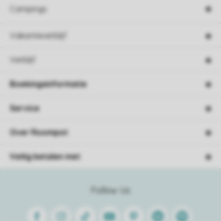
Campings
Vakantieverblijf
Verblijf
Boekingsinformatie
Service
Over Roompot
Veilig betalen met
Follow Us
Facebook
Instagram
Tiktok
Youtube
Pinterest
Linkedin
Spotify