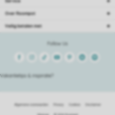
Service
Over Roompot
Veilig betalen met
Follow Us
Facebook
Instagram
Tiktok
Youtube
Pinterest
Linkedin
Spotify
Vakantietips & inspiratie?
Algemene voorwaarden
Privacy
Cookies
Disclaimer