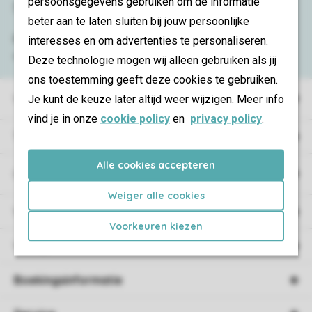
persoonsgegevens gebruiken om de informatie
Service & contact
beter aan te laten sluiten bij jouw persoonlijke
Bekijk de
veelgestelde vragen
of neem
interesses en om advertenties te personaliseren.
contact op met het
Contact Center
.
Deze technologie mogen wij alleen gebruiken als jij
ons toestemming geeft deze cookies te gebruiken.
Vakantieparken
Je kunt de keuze later altijd weer wijzigen. Meer info
vind je in onze
cookie policy
en
privacy policy
.
Type vakantie
Alle cookies accepteren
Campings
Weiger alle cookies
Vakantieverblijf
Voorkeuren kiezen
Verblijf
Boekingsinformatie