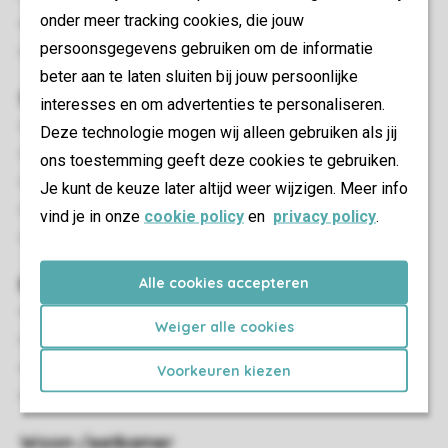
onder meer tracking cookies, die jouw
Rookvrij
persoonsgegevens gebruiken om de informatie
Huisdiervrij
beter aan te laten sluiten bij jouw persoonlijke
Slaapkamer(s)
interesses en om advertenties te personaliseren.
Aantal slaapkamers: 2
Deze technologie mogen wij alleen gebruiken als jij
Slaapkamers beneden: 2
ons toestemming geeft deze cookies te gebruiken.
Eénpersoonsbedden: 3
Je kunt de keuze later altijd weer wijzigen. Meer info
Boxspringbedden
vind je in onze
cookie policy
en
privacy policy
.
Eenpersoonsdekbedden en kussens
Buiten
Alle cookies accepteren
Terras
Weiger alle cookies
Terrasmeubilair
Tuinomheining om meerdere woningen
Voorkeuren kiezen
Parkeren in de buurt van de accommodatie
Woon-/eetkamer