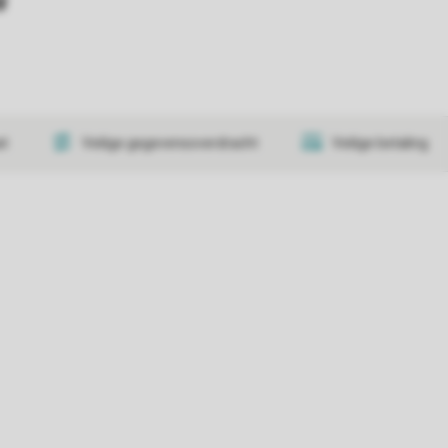
at
Veilige gegevensoverdracht
Veilige betaling