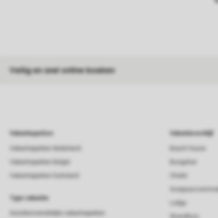
Veilig en snel online boeken
Vakantieparken
Vakantieverblijf
Vakantieparken Nederland
Beach house
Vakantieparken België
Bungalow
Vakantieparken Duitsland
Chalet
Groepsaccommod
Type vakantie
Lodge
Huisdiervriendelijke vakantieparken
Strandhuis