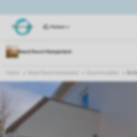
Parken
Parken
Beach Resort Kamperland
Accommodaties
RJ C