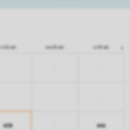
vr 02 okt
ma 05 okt
vr 09 okt
-
-
-
-
-
-
608
666
-