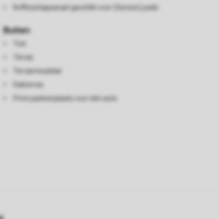
Koffiezetapparaat geschikt voor (Senseo) pads
Buiten
Tuin
Terras
Terrasmeubilair
Dakterras
Privé parkeerplaats voor één auto
y