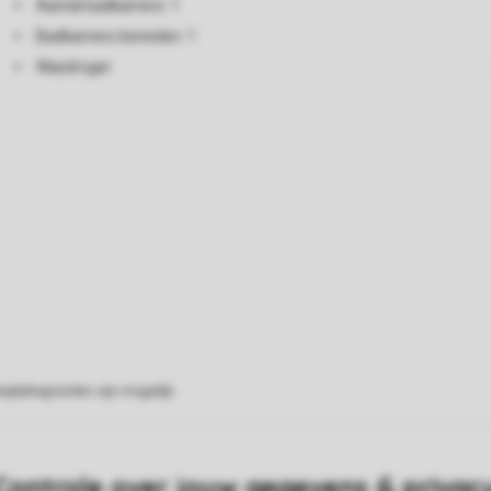
Aantal badkamers: 1
Badkamers beneden: 1
Wasdroger
eplattegronden zijn mogelijk.
Controle over jouw gegevens & privac