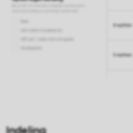
4 nachten
5 nachten
Indeling