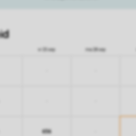
id
vr 25 sep
ma 28 sep
-
-
-
-
656
-