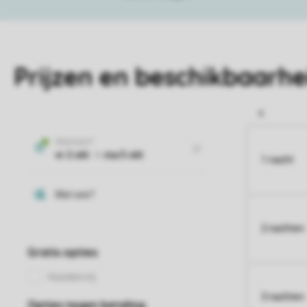
Prijzen en beschikbaarhe
1 nacht
2 nachten
3 nachten