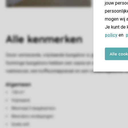
jouw persoo
persoonlijk
mogen wij a
Je kunt de 
policy
en
p
Alle
kenmerken
Alle coo
Deze vernieuwde, vrijstaande bungalow is geschikt voor ze
Sommige bungalows hebben een sauna en een bad, deze zijn o
vaatwasser, een koffiezetapparaat en een combimagnetron. De t
Algemeen
130 m²
Vrijstaand
Minimaal 3 slaapkamers
Meerdere verdiepingen
Gratis wifi