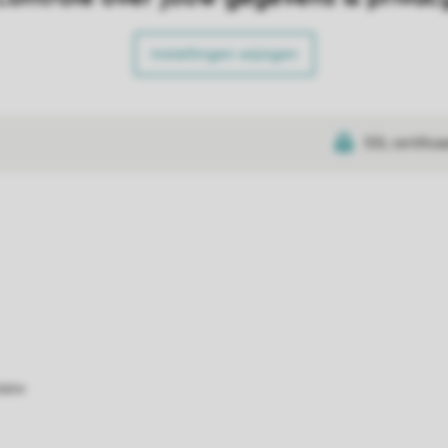
Instellingen wijzigen
SSL certifica
atie