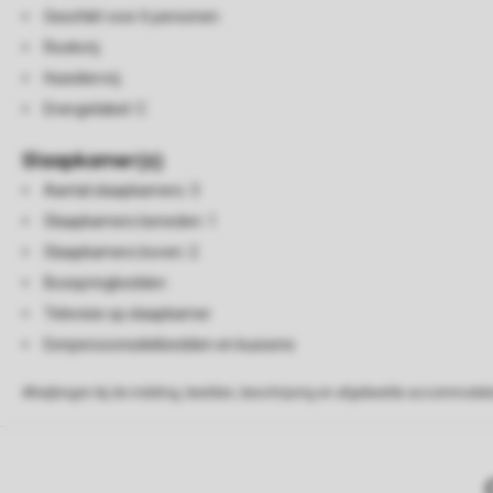
Geschikt voor 6 personen
Rookvrij
Huisdiervrij
Energielabel: C
Slaapkamer(s)
Aantal slaapkamers: 3
Slaapkamers beneden: 1
Slaapkamers boven: 2
Boxspringbedden
Televisie op slaapkamer
Eenpersoonsdekbedden en kussens
Afwijkingen bij de indeling, beelden, beschrijving en afgebeelde accommodati