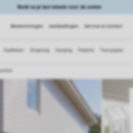
Boek nu je last minute voor de zomer
Bestemmingen
Aanbiedingen
Service & Contact
omfort