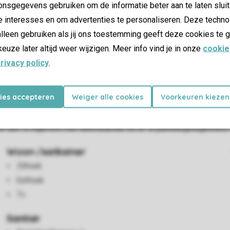
nsgegevens gebruiken om de informatie beter aan te laten sluit
e interesses en om advertenties te personaliseren. Deze techno
lleen gebruiken als jij ons toestemming geeft deze cookies te g
keuze later altijd weer wijzigen. Meer info vind je in onze
cookie
rivacy policy
.
kies accepteren
Weiger alle cookies
Voorkeuren kiezen
s personen en heeft twee slaapkamers op de bovenverdieping en
p voorkeur te reserveren. Er is ook een gezellige zithoek en 
uin is ingericht met tuinmeubilair en er is parkeergelegenheid vo
Woon-/eetkamer
Zithoek
Eethoek
Tv
Sanitair