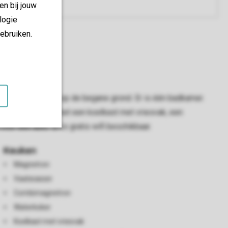
en bij jouw
logie
ebruiken.
 één slaapkamer op de begane grond. Er is één badkamer.
een open keuken met een koelkast met vriesvak, een
or één auto. Er is gratis wifi beschikbaar.
Keuken
Magnetron
Vaatwasser
Combimagnetron
Waterkoker
Koelkast met vriesvak