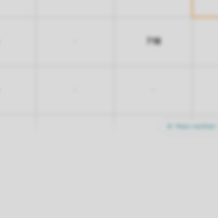
718
-
-
-
Meer nachten