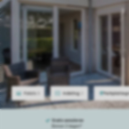
Foto's
8
Indeling
2