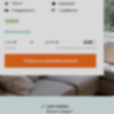
130 m²
Vrijstaand
3 slaapkamers
1 badkamer
Alle
kenmerken
Prijzen en beschikbaarheid