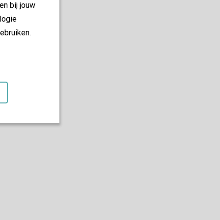
en bij jouw
logie
ebruiken.