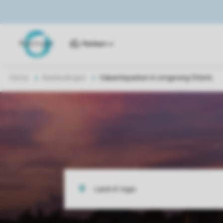
Parken
Home
Aanbiedingen
Vakantieparken in omgeving Otterlo