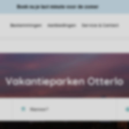
Boek nu je last minute voor de zomer
Bestemmingen
Aanbiedingen
Service & Contact