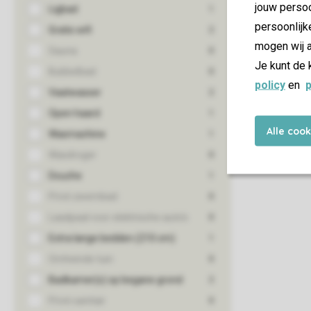
jouw persoo
persoonlijk
mogen wij a
Je kunt de 
policy
en
p
Alle coo