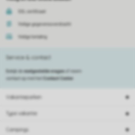
SSL certificaat
Veilige gegevensoverdracht
Veilige betaling
Service & contact
Bekijk de
veelgestelde vragen
of neem
contact op met het
Contact Center
.
Vakantieparken
Type vakantie
Campings