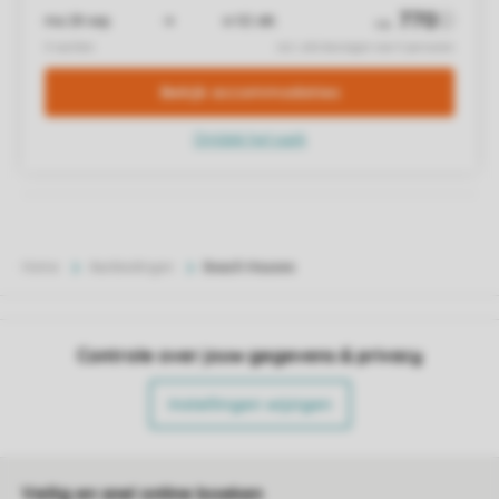
Home
Aanbiedingen
Beach Houses
Controle over jouw gegevens & privacy
Instellingen wijzigen
Veilig en snel online boeken