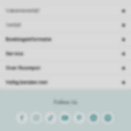
Vakantieverblijf
Verblijf
Boekingsinformatie
Service
Over Roompot
Veilig betalen met
Follow Us
Facebook
Instagram
Tiktok
Youtube
Pinterest
Linkedin
Spotify