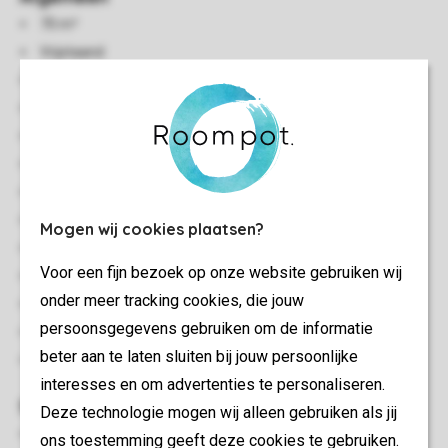
70 m²
Vrijstaand
Drie slaapkamers
Gelegen dicht bij een speeltuin
Gelijkvloers
Open haard
Berging
Gratis wifi
Mogen wij cookies plaatsen?
Bolderwagen
Voor een fijn bezoek op onze website gebruiken wij
Geschikt voor 6 personen
onder meer tracking cookies, die jouw
Rookvrij
persoonsgegevens gebruiken om de informatie
Huisdiervrij
beter aan te laten sluiten bij jouw persoonlijke
Energielabel: G
interesses en om advertenties te personaliseren.
Slaapkamer(s)
Deze technologie mogen wij alleen gebruiken als jij
Aantal slaapkamers: 3
ons toestemming geeft deze cookies te gebruiken.