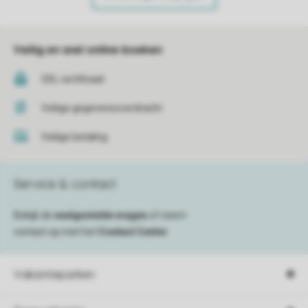
Veilig en snel online boeken
SSL certificaat
Veilige gegevensoverdracht
Veilige betaling
Service & contact
Bekijk de
veelgestelde vragen
of neem
contact op met het
Contact Center
.
Vakantieparken