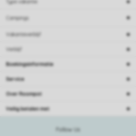
Type vakantie
Campings
Vakantieverblijf
Verblijf
Boekingsinformatie
Service
Over Roompot
Veilig betalen met
Follow Us