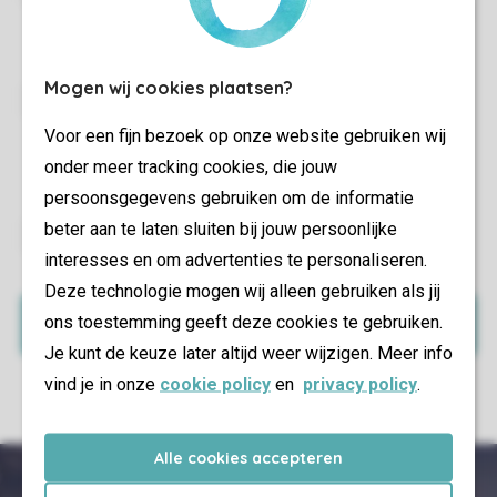
Zo ben je van alle gemakken voorzien en hoef jij alleen
maar te genieten van je vakantie.
Mogen wij cookies plaatsen?
Kom te weten wat je kunt verwachten in je
Voor een fijn bezoek op onze website gebruiken wij
accommodatie en waar op het park je deze kunt
onder meer tracking cookies, die jouw
vinden.
persoonsgegevens gebruiken om de informatie
beter aan te laten sluiten bij jouw persoonlijke
interesses en om advertenties te personaliseren.
Je kunt eenvoudig gegevens aanpassen of iemand
aan jouw reisgezelschap toevoegen of verwijderen.
Deze technologie mogen wij alleen gebruiken als jij
ons toestemming geeft deze cookies te gebruiken.
Mijn boeking
Je kunt de keuze later altijd weer wijzigen. Meer info
vind je in onze
cookie policy
en
privacy policy
.
Alle cookies accepteren