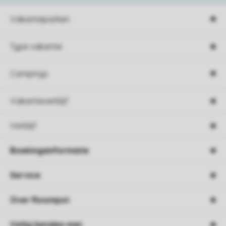
Vakantieparken
Type vakantie
Campings
Vakantieverblijf
Verblijf
Boekingsinformatie
Service
Over Roompot
Veilig betalen met