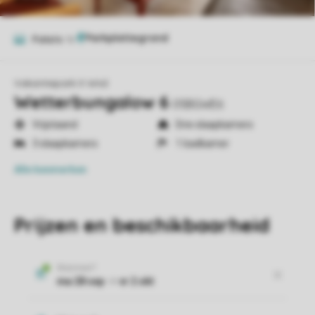
Foto's
16
Vakantiepark It Wiid
Wetterbungalow 6
05BGWE6
Vrijstaand
Drie slaapkamers
3 slaapkamers
1 badkamer
Alle
kenmerken
Prijzen en beschikbaarheid