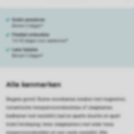
Alle
kenmerken
Begane grond: Ruime woonkamer, keuken met magnetron,
romantische tweepersoonsbedstee of slaapkamer,
badkamer met wastafel, bad en aparte douche en apart
toilet.Verdieping: twee slaapkamers met ieder twee
eenpersoonsbedden en een vaste wastafel. Alle