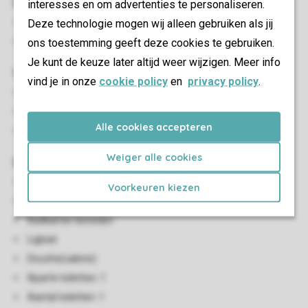
Slaapkamer(s)
interesses en om advertenties te personaliseren.
Aantal slaapkamers: 3
Deze technologie mogen wij alleen gebruiken als jij
Slaapkamers boven: 2
ons toestemming geeft deze cookies te gebruiken.
Je kunt de keuze later altijd weer wijzigen. Meer info
Woon-/eetkamer
vind je in onze
cookie policy
en
privacy policy
.
Zithoek
Eethoek
Alle cookies accepteren
Tv
Weiger alle cookies
Sanitair
Aantal badkamers: 1
Voorkeuren kiezen
Badkamers beneden: 1
Badkamer beneden
Ligbad
Douche(cabine)
Aparte toiletten: 1
Aantal toiletten: 1