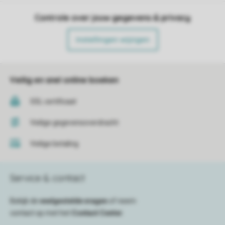
Controle over jouw gegevens & privacy
Instellingen wijzigen
Veilig en snel online boeken
SSL certificaat
Veilige gegevensoverdracht
Veilige betaling
Service & contact
Bekijk de
veelgestelde vragen
of neem
contact op met het
Contact Center
.