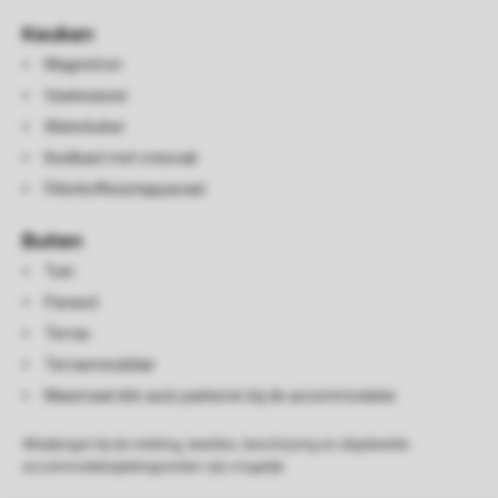
Keuken
Magnetron
Vaatwasser
Waterkoker
Koelkast met vriesvak
Filterkoffiezetapparaat
Buiten
Tuin
Parasol
Terras
Terrasmeubilair
Maximaal één auto parkeren bij de accommodatie
Afwijkingen bij de indeling, beelden, beschrijving en afgebeelde
accommodatieplattegronden zijn mogelijk.