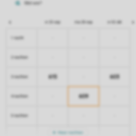
vr 25 sep
ma 28 sep
vr 02 okt
-
-
-
1 nacht
-
-
-
2 nachten
615
603
-
3 nachten
609
-
-
4 nachten
-
-
-
5 nachten
Meer nachten