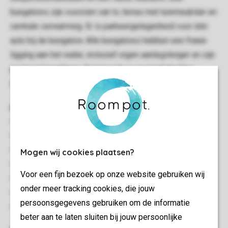
bungalows zijn voorzien van tv, terras met tuinmeubilair en
centrale verwarming. Er is parkeergelegenheid voor één
auto bij de bungalow. Alle bungalows hebben een fraaie
ligging aan het water, inclusief eigen aanlegsteiger en zijn
per boot bereikbaar. Op het park is een trailerhelling
aanwezig.
Algemeen
Vrijstaand
Drie slaapkamers
Gelegen aan het water
Mogen wij cookies plaatsen?
Gratis wifi
Voor een fijn bezoek op onze website gebruiken wij
Geschikt voor 6 personen
onder meer tracking cookies, die jouw
Rookvrij
persoonsgegevens gebruiken om de informatie
Energielabel: G
beter aan te laten sluiten bij jouw persoonlijke