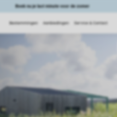
Boek nu je last minute voor de zomer
Bestemmingen
Aanbiedingen
Service & Contact