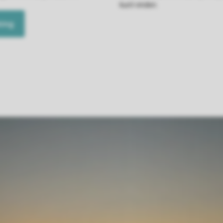
kunt vinden.
king