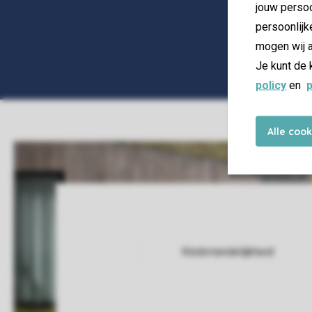
jouw persoo
persoonlijk
mogen wij a
Je kunt de 
policy
en
p
Alle coo
Kindvriendelijkheid
Service Rating from our guests