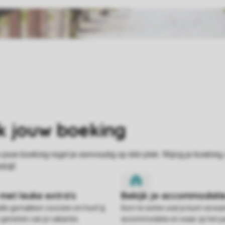
alle gemakken voorzien en hoef jij
Kom te weten wat je kunt verwac
 genieten van je vakantie.
accommodatie en waar op het pa