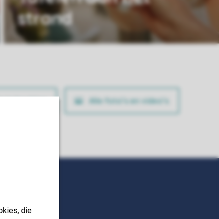
strand
ig je boeking
Alle foto’s en video’s
okies, die