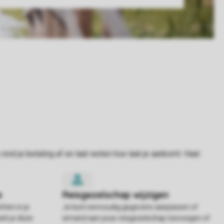
hten in je
Je kunt eenvoudig gegevens aanpassen of
rk je deze
iemand aan jouw reisgezelschap toevoegen of