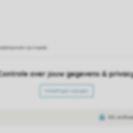
eplattegronden zijn mogelijk.
Controle over jouw gegevens & privac
Instellingen wijzigen
SSL certifica