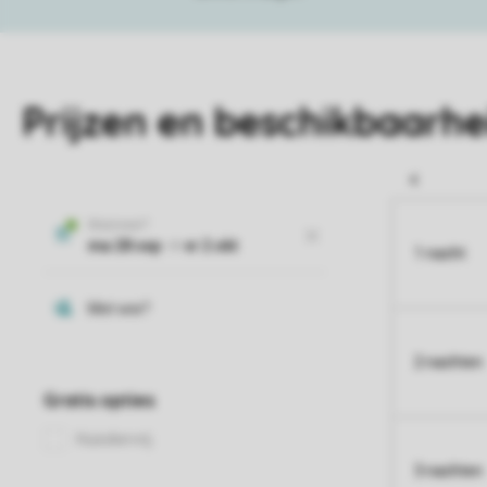
Prijzen en beschikbaarhe
1 nacht
2 nachten
3 nachten