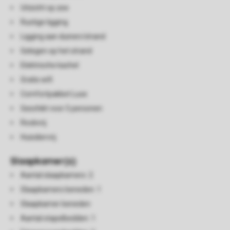
Uitzicht op zee
Rustige ligging
Ligging aan duinen/strand
Gelegen op het strand
Elektrische kachel
Gratis wifi
Comfortpakket Luxe
Geschikt voor 5 personen
Rookvrij
Huisdiervrij
Slaapkamer(s)
Aantal slaapkamers: 2
Slaapkamers beneden: 1
Slaapkamer beneden
Aantal stapelbedden: 1