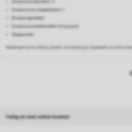
Eénpersoonsbedden: 2
Eenpersoons slaapbanken: 1
Boxspringbedden
Eenpersoonsdekbedden en kussens
Slaapzolder
Afwijkingen bij de indeling, beelden, beschrijving en afgebeelde accommodati
Veilig en snel online boeken