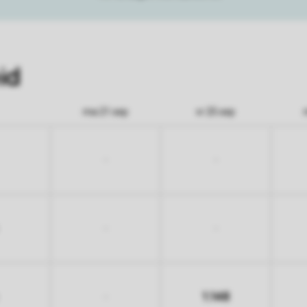
id
ma 21 sep
vr 25 sep
-
-
-
-
1.148
-