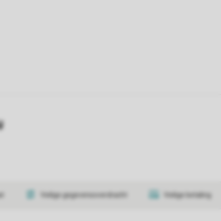
y
at
Veilige gegevensoverdracht
Veilige betaling