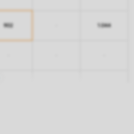
902
1.044
-
-
-
-