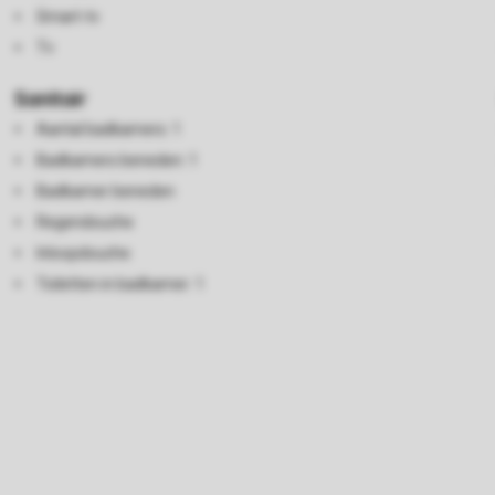
Smart-tv
Tv
Sanitair
Aantal badkamers: 1
Badkamers beneden: 1
Badkamer beneden
Regendouche
Inloopdouche
Toiletten in badkamer: 1