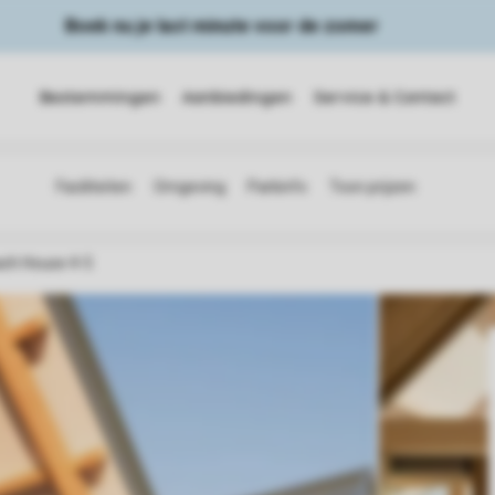
Boek nu je last minute voor de zomer
Bestemmingen
Aanbiedingen
Service & Contact
ch House 4-5