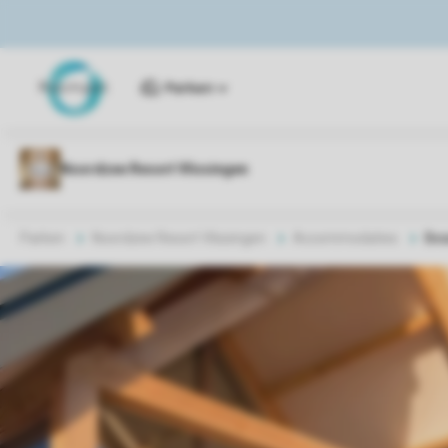
Parken
Parken
Noordzee Resort Vlissingen
Accommodaties
Bea