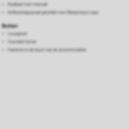
Koelkast met vriesvak
Koffiezetapparaat geschikt voor (Nespresso) cups
Buiten
Loungeset
Overdekt terras
Parkeren in de buurt van de accommodatie