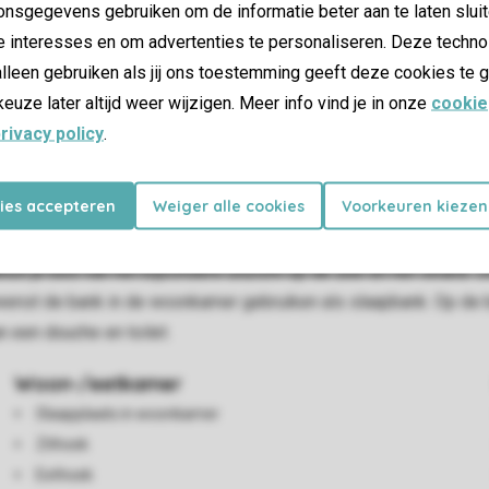
nsgegevens gebruiken om de informatie beter aan te laten sluit
e interesses en om advertenties te personaliseren. Deze techno
lleen gebruiken als jij ons toestemming geeft deze cookies te g
keuze later altijd weer wijzigen. Meer info vind je in onze
cookie
rivacy policy
.
kies accepteren
Weiger alle cookies
Voorkeuren kiezen
ste stranden van Nederland, het Nollestrand bij Vlissingen. Van
ach House 4/5 is geschikt voor 4 volwassenen en 1 kind t/m 12 
it je bed van het bijzondere uitzicht op de zee en het strand. 
wenst de bank in de woonkamer gebruiken als slaapbank. Op de
 een douche en toilet.
Woon-/eetkamer
Slaapplaats in woonkamer
Zithoek
Eethoek