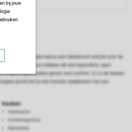
en bij jouw
logie
ebruiken.
uit je accommodatie heb je een fantastisch uitzicht over de
jaar. De Beach Houses hebben elk een bijzondere, open
De living en open keuken geven veel comfort. Zo is de keuken
 begane grond tref je een tweede slaapkamer met een
Keuken
Vaatwasser
Combimagnetron
Waterkoker