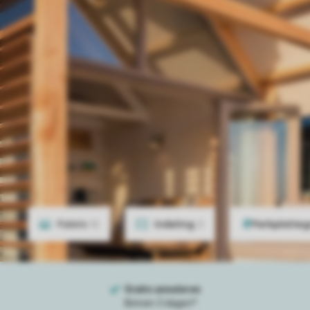
Foto's
12
Indeling
2