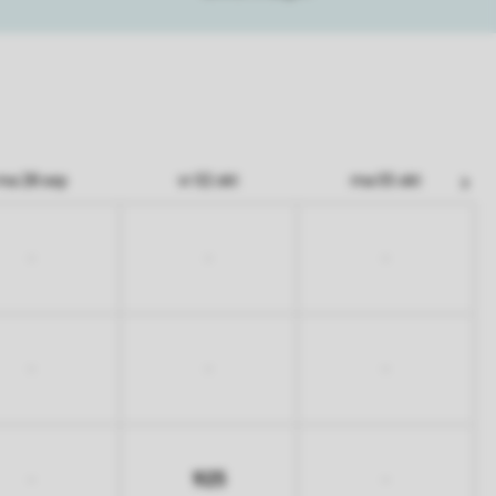
ma 28 sep
vr 02 okt
ma 05 okt
-
-
-
-
-
-
925
-
-