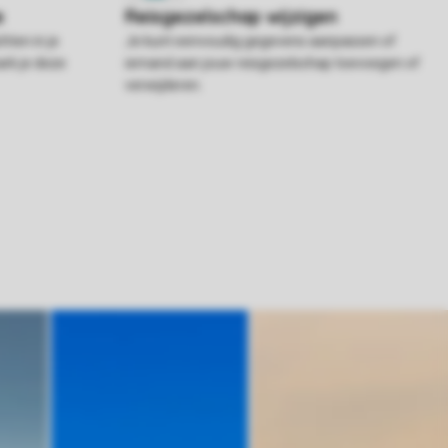
hten in je
Je kunt eenvoudig gegevens aanpassen of
rk je deze
iemand aan jouw reisgezelschap toevoegen of
verwijderen.