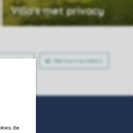
Villa's met privacy
ig je boeking
Alle foto’s en video’s
okies, die