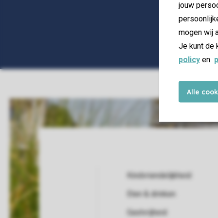
jouw persoo
persoonlijk
mogen wij a
Je kunt de 
policy
en
p
Alle coo
Kindvriendelijkheid
Eten & drinken
Service Rating from our guests
Gastvrijheid