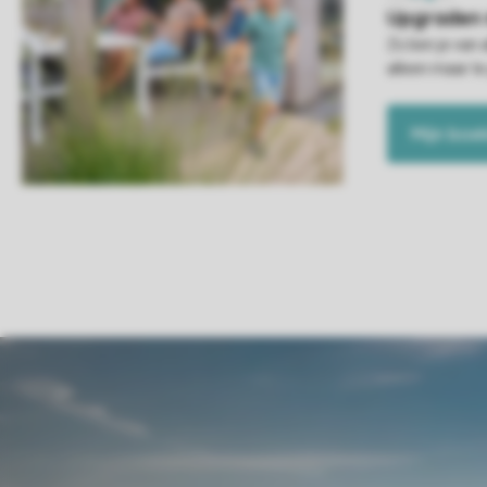
Zo ben je van 
alleen maar te
Mijn boe