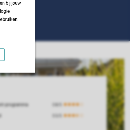
en bij jouw
logie
ebruiken.
ent-programma
d