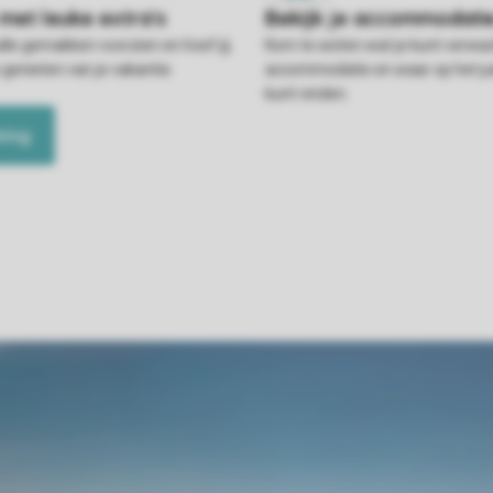
alle gemakken voorzien en hoef jij
Kom te weten wat je kunt verwac
 genieten van je vakantie.
accommodatie en waar op het pa
kunt vinden.
king