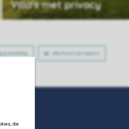
Villa's met privacy
ig je boeking
Alle foto’s en video’s
okies, die