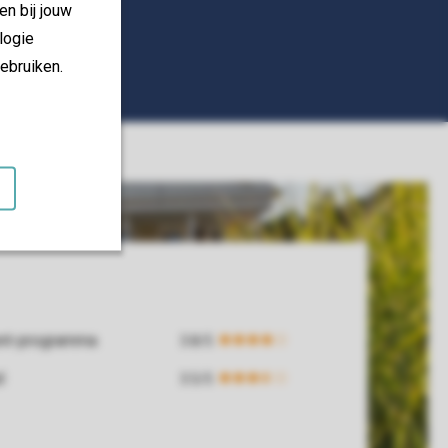
en bij jouw
logie
ebruiken.
ent-programma
d