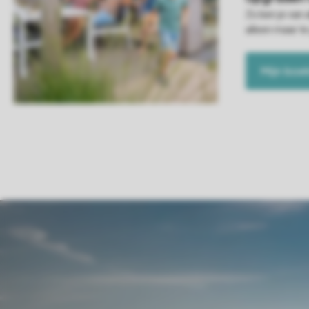
Zo ben je van 
alleen maar te
Mijn boe