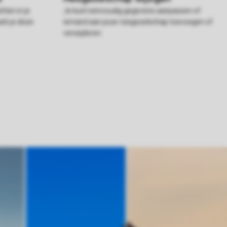
hten in je
Je kunt eenvoudig gegevens aanpassen of
rk je deze
iemand aan jouw reisgezelschap toevoegen of
verwijderen.