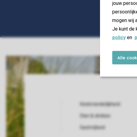
jouw persoo
persoonlijk
mogen wij a
Je kunt de 
policy
en
p
Alle coo
Kindvriendelijkheid
Eten & drinken
Service Rating from our guests
Gastvrijheid