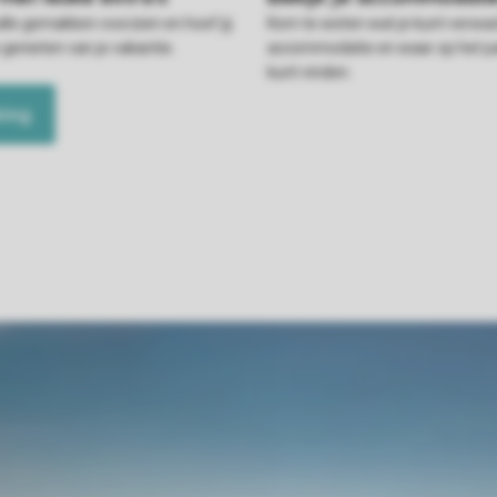
alle gemakken voorzien en hoef jij
Kom te weten wat je kunt verwac
 genieten van je vakantie.
accommodatie en waar op het pa
kunt vinden.
king