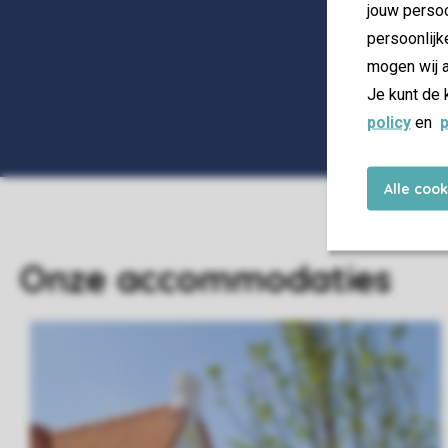
jouw persoo
persoonlijk
mogen wij a
Je kunt de 
policy
en
p
Alle coo
Onze accommodaties