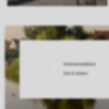
Kindvriendelijkheid
Service Rating from our guests
Eten & drinken