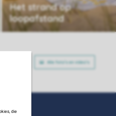
Het strand op
loopafstand
ig je boeking
Alle foto’s en video’s
okies, die