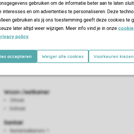
nsgegevens gebruiken om de informatie beter aan te laten sluit
e interesses en om advertenties te personaliseren. Deze techno
lleen gebruiken als jij ons toestemming geeft deze cookies te g
keuze later altijd weer wijzigen. Meer info vind je in onze
cookie
rivacy policy
.
chikt over 3 slaapcabines, waarvan 1 met een tweepersoonsbed
kies accepteren
Weiger alle cookies
Voorkeuren kiezen
 en toilet aanwezig. De open keuken is voorzien van een koelkas
de Safaritent over een picknicktafel naast de tent. Je kunt gratis
Woon-/eetkamer
Zithoek
Eethoek
Sanitair
Aantal badkamers: 1