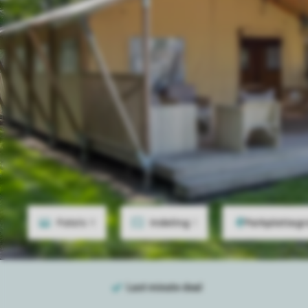
Foto's
9
Indeling
1