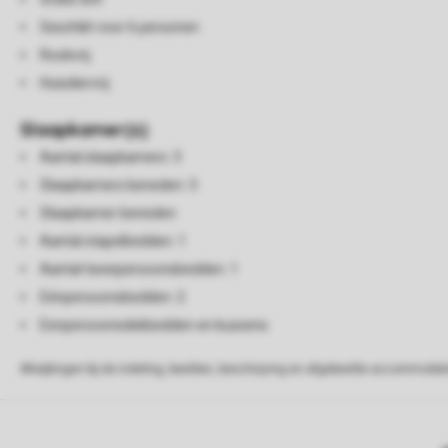
Geschikt voor 6 personen
Rookvrij
Huisdiervrij
Slaapkamer(s)
Aantal slaapkamers: 3
Slaapkamers beneden: 3
Slaapkamer beneden
Aantal stapelbedden: 1
Aantal tweepersoonsbedden: 1
Eénpersoonsbedden: 2
Eenpersoonsdekbedden en kussens
Afwijkingen bij de indeling, beelden, beschrijving en afgebeelde accommodati