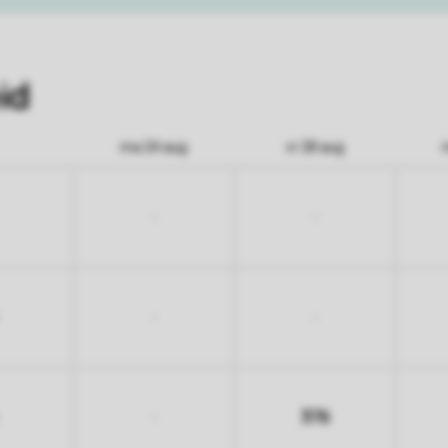
id
ma 24 aug
vr 28 aug
-
-
-
-
376
-