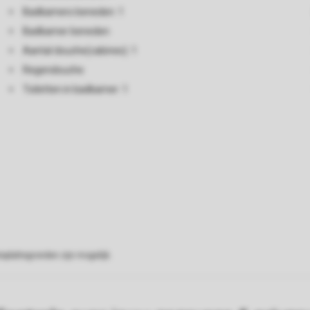
Badkamers beneden: 1
Badkamer beneden
Aantal douche(cabines): 1
Regendouche
Toiletten in badkamer: 1
eplattegronden zijn mogelijk.