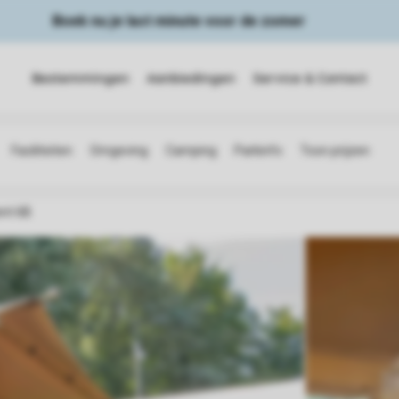
Boek nu je last minute voor de zomer
Bestemmingen
Aanbiedingen
Service & Contact
ent 6B