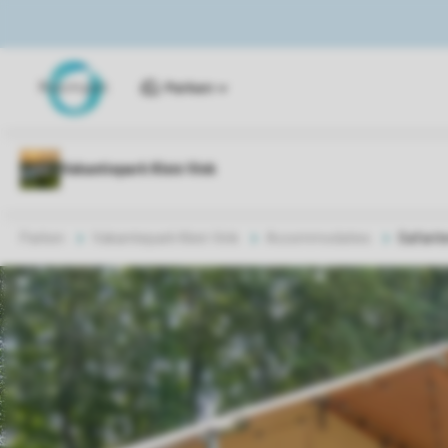
Parken
Parken
Vakantiepark Klein Vink
Accommodaties
Safarit