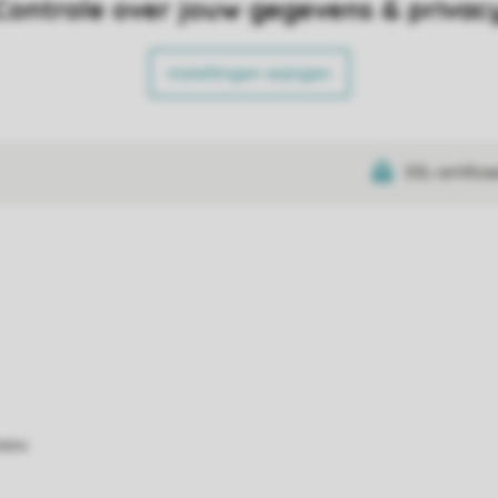
Controle over jouw gegevens & privac
Instellingen wijzigen
SSL certifica
atie