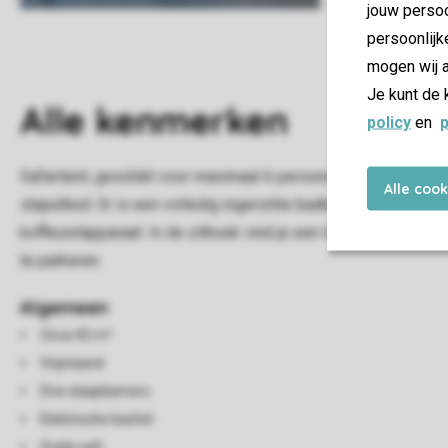
jouw persoo
persoonlijk
mogen wij a
Je kunt de 
Alle
kenmerken
policy
en
p
Safaritent, geschikt voor maximaal 6 personen. De tent bes
Alle coo
stapelbed. Er is een volledig ingerichte badkamer met douche
koffiezetapparaat. In de zithoek vind je een tv. Ook beschikt 
te parkeren.
Algemeen
Circa 45 m²
Vrijstaand
Drie slaapkamers
Elektrische kachel
Gratis wifi