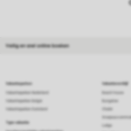
Veilig en snel online boeken
Vakantieparken
Vakantieverblijf
Vakantieparken Nederland
Beach house
Vakantieparken België
Bungalow
Vakantieparken Duitsland
Chalet
Groepsaccommod
Type vakantie
Lodge