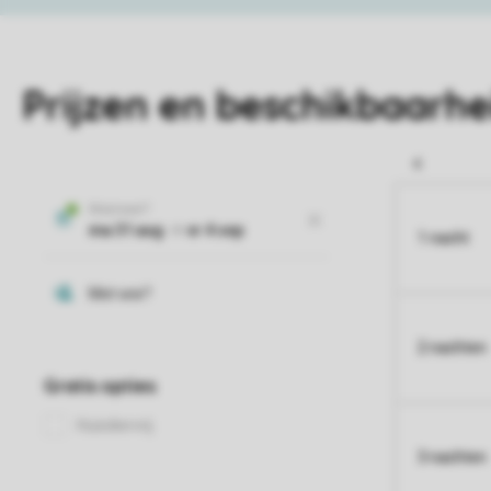
Prijzen en beschikbaarhe
1 nacht
2 nachten
3 nachten