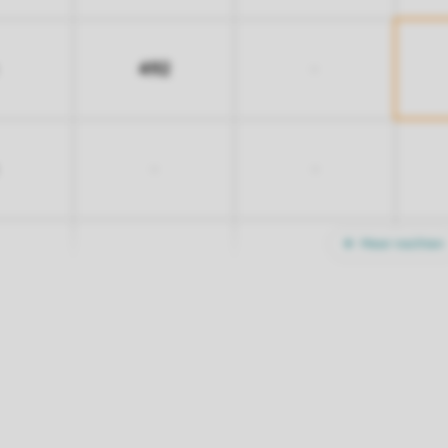
492
-
-
-
Meer nachten