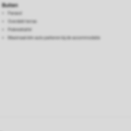
Buiten
Parasol
Overdekt terras
Picknicktafel
Maximaal één auto parkeren bij de accommodatie