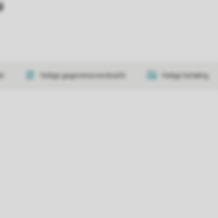
y
at
Veilige gegevensoverdracht
Veilige betaling