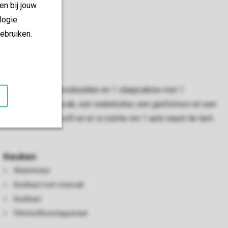
en bij jouw
logie
ebruiken.
, 1 met 2 eenpersoonsbedden en 1 slaapcabine met 1
t met intern vriesvak, een waterkoker, een gasfornuis en een
 gebruikmaken van wifi en er is ruimte om 1 auto naast de tent
Keuken
Waterkoker
Koelkast met vriesvak
Koelkast
Filterkoffiezetapparaat