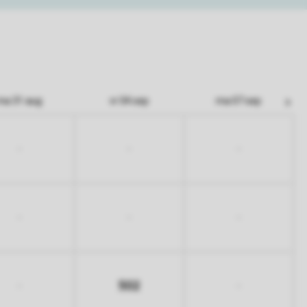
ma 31 aug
vr 04 sep
ma 07 sep
-
-
-
-
-
-
502
-
-