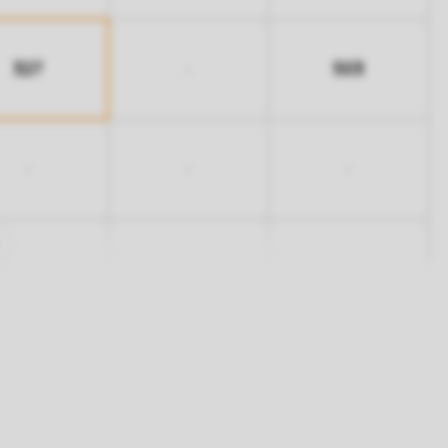
327
503
-
-
-
-