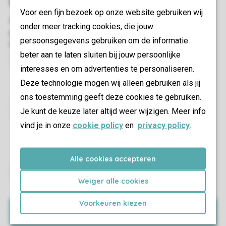
Voor een fijn bezoek op onze website gebruiken wij
onder meer tracking cookies, die jouw
persoonsgegevens gebruiken om de informatie
beter aan te laten sluiten bij jouw persoonlijke
interesses en om advertenties te personaliseren.
Zo ben je van alle gemakken voorzien en hoef jij alleen
maar te genieten van je vakantie.
Deze technologie mogen wij alleen gebruiken als jij
ons toestemming geeft deze cookies te gebruiken.
Je kunt de keuze later altijd weer wijzigen. Meer info
Kom te weten wat je kunt verwachten in je
vind je in onze
cookie policy
en
privacy policy
.
accommodatie en waar op het park je deze kunt
vinden.
Alle cookies accepteren
Weiger alle cookies
Je kunt eenvoudig gegevens aanpassen of iemand
aan jouw reisgezelschap toevoegen of verwijderen.
Voorkeuren kiezen
Mijn boeking