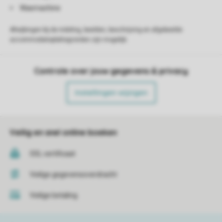
Wasmachine
Afwijkingen bij de indeling, beelden, beschrijving en afgebeelde
accommodatieplattegronden zijn mogelijk.
Controle over jouw gegevens & privacy
Instellingen wijzigen
Veilig en snel online boeken
SSL certificaat
Veilige gegevensoverdracht
Veilige betaling