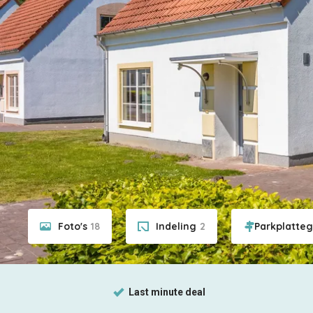
Foto's
18
Indeling
2