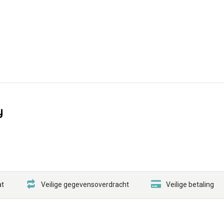
y
at
Veilige gegevensoverdracht
Veilige betaling