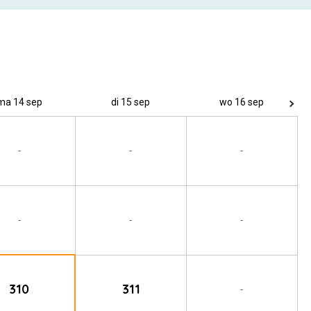
ma 14 sep
di 15 sep
wo 16 sep
-
-
-
-
-
-
310
311
-