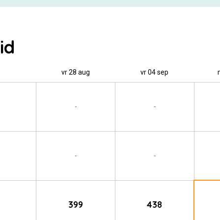
id
vr 28 aug
vr 04 sep
-
-
-
-
399
438