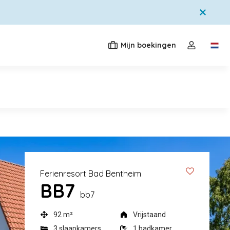
Mijn boekingen
Switc
Open de dr
Ferienresort Bad Bentheim
BB7
bb7
92 m²
Vrijstaand
3 slaapkamers
1 badkamer