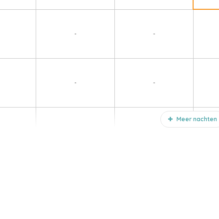
-
-
-
-
Meer nachten