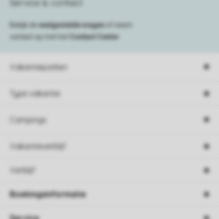
Service & contact
Bekijk de
veelgestelde vragen
of neem
contact op met het
Contact Center
.
Vakantieparken
Type vakantie
Campings
Vakantieverblijf
Verblijf
Boekingsinformatie
Service