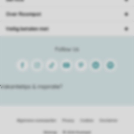
Over Roompot
Veilig betalen met
Follow Us
Facebook
Instagram
Tiktok
Youtube
Pinterest
Linkedin
Spotify
Vakantietips & inspiratie?
Algemene voorwaarden
Privacy
Cookies
Disclaimer
Sitemap
© 2026 Roompot