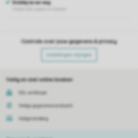
Controle over jouw gegevens & privacy
Instellingen wijzigen
Veilig en snel online boeken
SSL certificaat
Veilige gegevensoverdracht
Veilige betaling