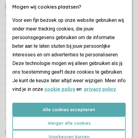
Algemeen
Mogen wij cookies plaatsen?
104 m²
Voor een fijn bezoek op onze website gebruiken wij
Geschakeld
onder meer tracking cookies, die jouw
Vier slaapkamers
persoonsgegevens gebruiken om de informatie
Ligging op het zuiden
beter aan te laten sluiten bij jouw persoonlijke
Gelegen nabij de Park Plaza
interesses en om advertenties te personaliseren.
Gelijkvloers
Deze technologie mogen wij alleen gebruiken als jij
Airconditioning
ons toestemming geeft deze cookies te gebruiken.
Berging
Je kunt de keuze later altijd weer wijzigen. Meer info
Gratis wifi
vind je in onze
cookie policy
en
privacy policy
.
Geschikt voor 8 personen
Rookvrij
Alle cookies accepteren
Huisdiervrij
Energielabel: E
Weiger alle cookies
Slaapkamer(s)
Voorkeuren kiezen