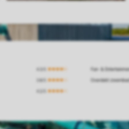
Fun- & Entertainm
Overdekt zwemba