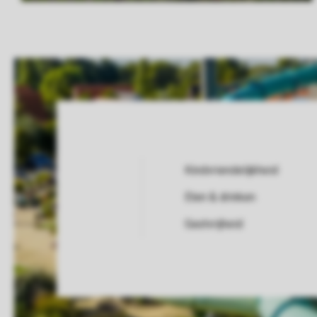
Kindvriendelijkheid
Eten & drinken
Service Rating from our guests
Gastvrijheid