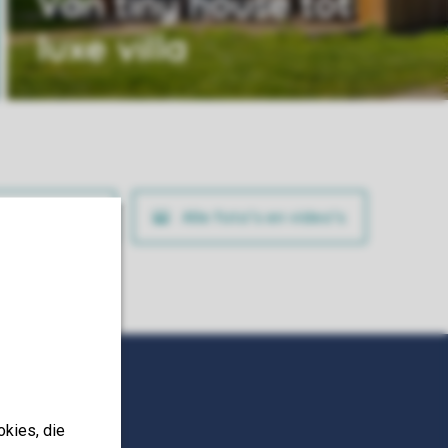
Van tiny house tot
luxe villa
ig je boeking
Alle foto’s en video’s
okies, die