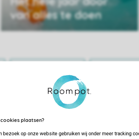
Het hele jaar door
van alles te doen
Praktische informatie
Bekijk en wijz
 cookies plaatsen?
jn bezoek op onze website gebruiken wij onder meer tracking co