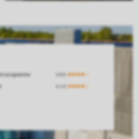
ent-programma
d