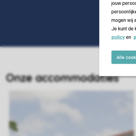
jouw persoo
persoonlijk
mogen wij a
Je kunt de 
policy
en
p
Alle coo
Onze accommodaties