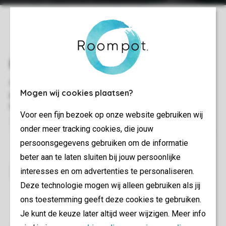
Mogen wij cookies plaatsen?
Voor een fijn bezoek op onze website gebruiken wij
onder meer tracking cookies, die jouw
Zo ben je van alle gemakken voorzien en hoef jij alleen
persoonsgegevens gebruiken om de informatie
maar te genieten van je vakantie.
beter aan te laten sluiten bij jouw persoonlijke
interesses en om advertenties te personaliseren.
Kom te weten wat je kunt verwachten in je
Deze technologie mogen wij alleen gebruiken als jij
accommodatie en waar op het park je deze kunt
ons toestemming geeft deze cookies te gebruiken.
vinden.
Je kunt de keuze later altijd weer wijzigen. Meer info