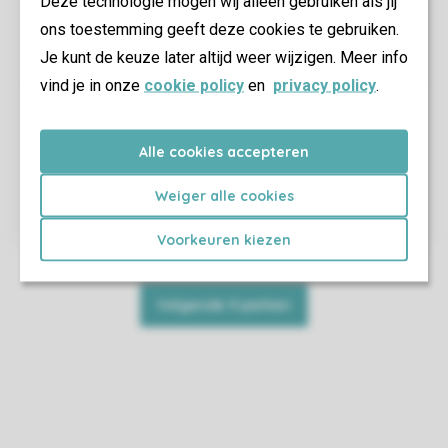
Deze technologie mogen wij alleen gebruiken als jij
ons toestemming geeft deze cookies te gebruiken.
Je kunt de keuze later altijd weer wijzigen. Meer info
vind je in onze
cookie policy
en
privacy policy
.
Alle cookies accepteren
Weiger alle cookies
Voorkeuren kiezen