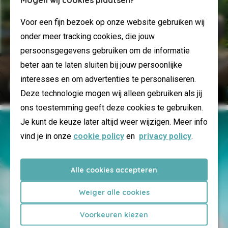
Voor een fijn bezoek op onze website gebruiken wij
onder meer tracking cookies, die jouw
persoonsgegevens gebruiken om de informatie
beter aan te laten sluiten bij jouw persoonlijke
interesses en om advertenties te personaliseren.
Extra luxe genieten
Deze technologie mogen wij alleen gebruiken als jij
ons toestemming geeft deze cookies te gebruiken.
Je kunt de keuze later altijd weer wijzigen. Meer info
vind je in onze
cookie policy
en
privacy policy
.
Alle cookies accepteren
Weiger alle cookies
Voorkeuren kiezen